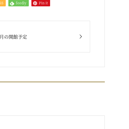
SS
feedly
Pin it
4月の開館予定